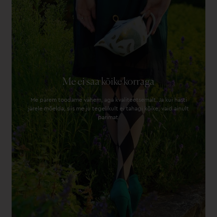
Me ei saa kõike korraga
Me parem toodame vähem, aga kvaliteetsemalt. Ja kui hästi
järele mõelda, siis me ju tegelikult ei tahagi kõike, vaid ainult
parimat.