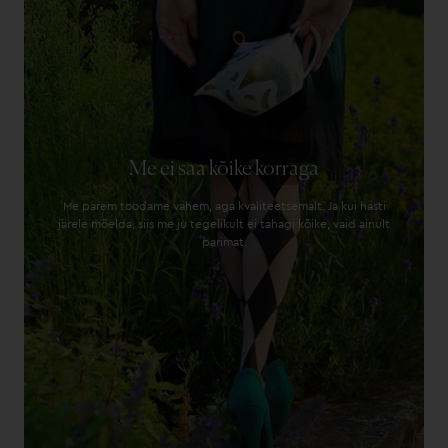
Me ei saa kõike korraga
Me parem toodame vähem, aga kvaliteetsemalt. Ja kui hästi
järele mõelda, siis me ju tegelikult ei tahagi kõike, vaid ainult
parimat.