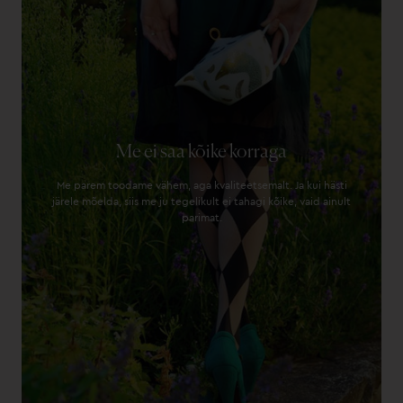
Me ei saa kõike korraga
Me parem toodame vähem, aga kvaliteetsemalt. Ja kui hästi
järele mõelda, siis me ju tegelikult ei tahagi kõike, vaid ainult
parimat.