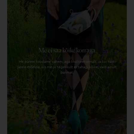
Me ei saa kõike korraga
Me parem toodame vähem, aga kvaliteetsemalt. Ja kui hästi
järele mõelda, siis me ju tegelikult ei tahagi kõike, vaid ainult
parimat.