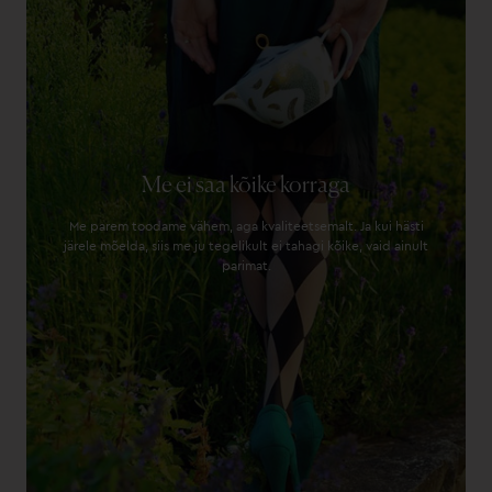
Me ei saa kõike korraga
Me parem toodame vähem, aga kvaliteetsemalt. Ja kui hästi
järele mõelda, siis me ju tegelikult ei tahagi kõike, vaid ainult
parimat.