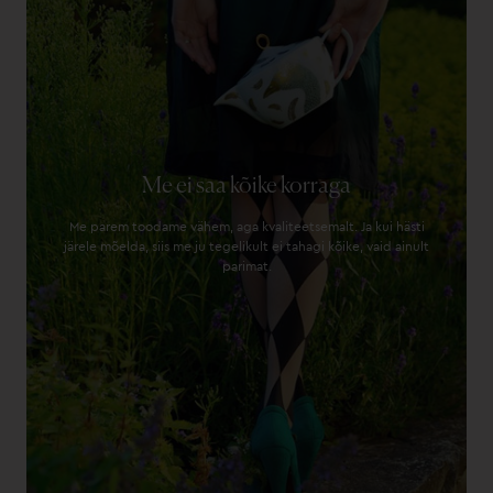
Me ei saa kõike korraga
Me parem toodame vähem, aga kvaliteetsemalt. Ja kui hästi
järele mõelda, siis me ju tegelikult ei tahagi kõike, vaid ainult
parimat.