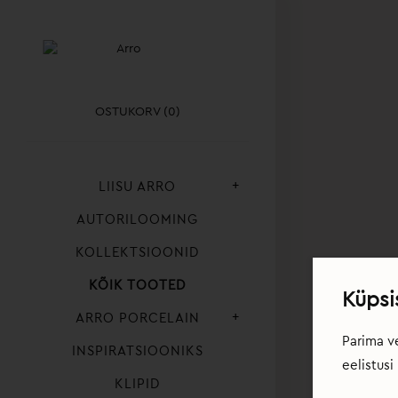
OSTUKORV (0)
+
LIISU ARRO
AUTORILOOMING
KOLLEKTSIOONID
KÕIK TOOTED
Küpsi
+
ARRO PORCELAIN
Parima v
INSPIRATSIOONIKS
eelistus
KLIPID