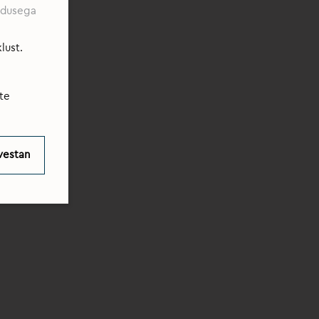
eadusega
lust.
te
vestan