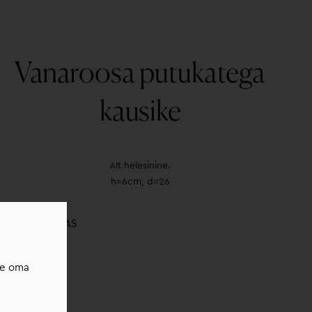
Vanaroosa putukatega
kausike
Alt helesinine.
h=6cm, d=26
HETKEL OTSAS
te oma