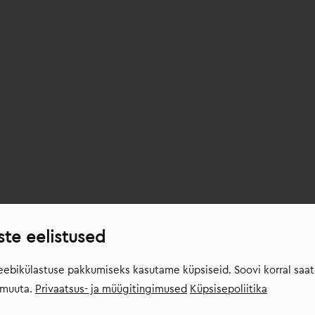
ste eelistused
eebikülastuse pakkumiseks kasutame küpsiseid. Soovi korral saa
i muuta.
Privaatsus- ja müügitingimused
Küpsisepoliitika