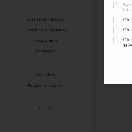
Kasu
luba
Sotsiaalne vastutus
Olen
Olen
Saatmine ja tagastus
Olen
Kasutamine
salv
Kontaktid
Logi sisse
Registreeri konto
ET
EN