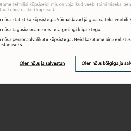
tame tehnilisi küpsiseid, mis on vajalikud veebi toimimiseks. S
tud kohustuslikud küpsised.
 nõus statistika küpsistega. Võimaldavad jälgida näiteks veebiliik
 nõus tagasisuunamise e. retargetingi küpsistega.
 nõus personaalvalikute küpsistega. Neid kasutame Sinu eelistus
estamiseks.
Olen nõus ja salvestan
Olen nõus kõigiga ja sal