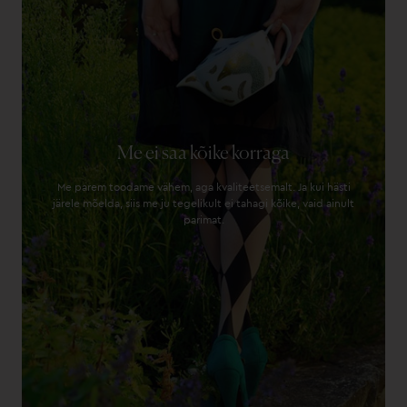
Me ei saa kõike korraga
Me parem toodame vähem, aga kvaliteetsemalt. Ja kui hästi
järele mõelda, siis me ju tegelikult ei tahagi kõike, vaid ainult
parimat.