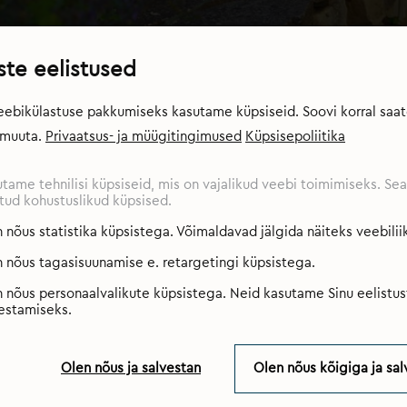
ste eelistused
eebikülastuse pakkumiseks kasutame küpsiseid. Soovi korral saa
i muuta.
Privaatsus- ja müügitingimused
Küpsisepoliitika
Me usume arma
tame tehnilisi küpsiseid, mis on vajalikud veebi toimimiseks. S
tud kohustuslikud küpsised.
 nõus statistika küpsistega. Võimaldavad jälgida näiteks veebiliik
Me usume armastusse, mis kestab igavesti - meie lauanõud
 nõus tagasisuunamise e. retargetingi küpsistega.
portselanist, et nad saadaksid tei
 nõus personaalvalikute küpsistega. Neid kasutame Sinu eelistus
estamiseks.
Olen nõus ja salvestan
Olen nõus kõigiga ja sal