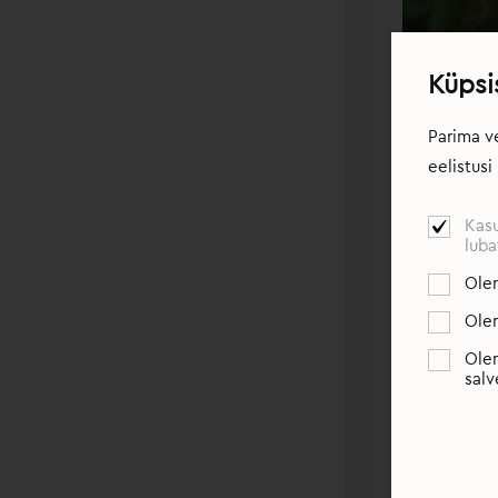
Küpsi
Parima v
eelistus
Kasu
luba
Olen
Olen
Olen
salv