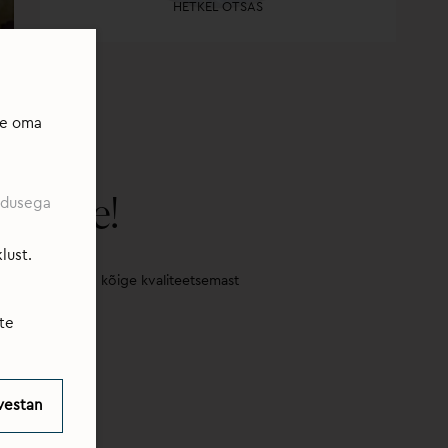
HETKEL OTSAS
te oma
stusse!
eadusega
lust.
 on valmistatud kõige kvaliteetsemast
d terve elu.
te
vestan