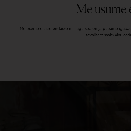
Me usume e
Me usume elusse endasse nii nagu see on ja püüame igapäeva
tavalisest saaks ainulaad