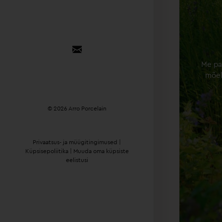

Me pa
mõeld
© 2026 Arro Porcelain
Privaatsus- ja müügitingimused
|
Küpsisepoliitika
|
Muuda oma küpsiste
eelistusi