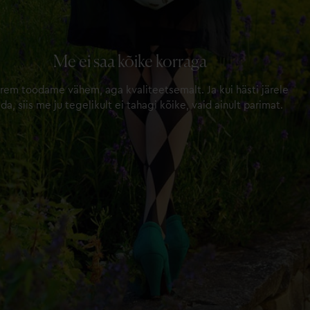
Me ei saa kõike korraga
rem toodame vähem, aga kvaliteetsemalt. Ja kui hästi järele
a, siis me ju tegelikult ei tahagi kõike, vaid ainult parimat.