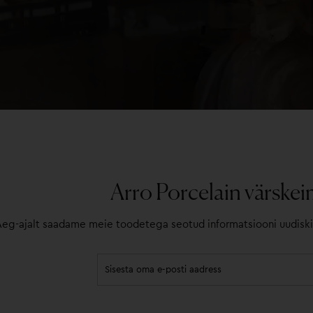
Arro Porcelain värske
Aeg-ajalt saadame meie toodetega seotud informatsiooni uudiskir