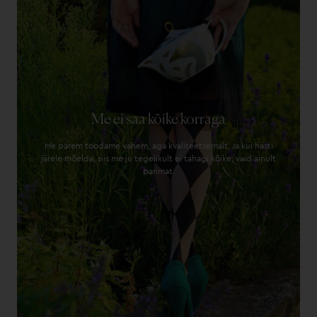
Me ei saa kõike korraga
Me parem toodame vähem, aga kvaliteetsemalt. Ja kui hästi
järele mõelda, siis me ju tegelikult ei tahagi kõike, vaid ainult
parimat.